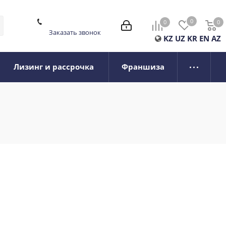
0
0
0
0
Заказать звонок
KZ
UZ
KR
EN
AZ
Лизинг и рассрочка
Франшиза