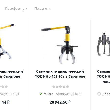
По алфавиту
По цене
равлический
Съемник гидравлический
Съемн
 в Саратове
TOR HHL-10S 10т в Саратове
TOR HH
нас
тикул: 118101
Много
Артикул: 1004819
Под 
9.44
₽
28 942.56
₽