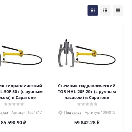
ик гидравлический
Съемник гидравлический
L-50F 50т (с ручным
TOR HHL-20F 20т (с ручным
осом) в Саратове
насосом) в Саратове
заказ
Артикул: 1004817
Под заказ
Артикул: 1004815
85 590.90
₽
59 842.28
₽