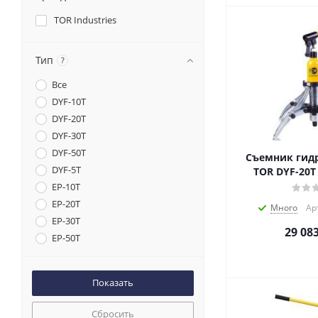
TOR Industries
Тип
?
Все
DYF-10T
DYF-20T
DYF-30T
DYF-50T
Съемник гид
DYF-5T
TOR DYF-20T
EP-10T
EP-20T
Много
Ар
EP-30T
29 08
EP-50T
HHL-10
HHL-10F
HHL-10S
HHL-20
Сбросить