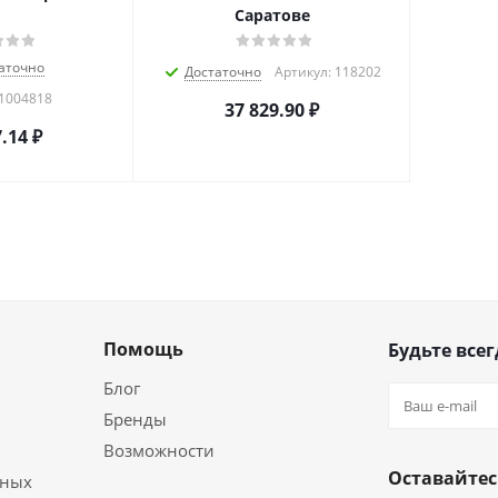
Саратове
аточно
Достаточно
Артикул: 118202
 1004818
37 829.90
₽
7.14
₽
Помощь
Будьте всег
Блог
Бренды
Возможности
Оставайтес
ьных