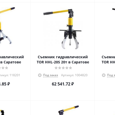
равлический
Съемник гидравлический
Съемн
 в Саратове
TOR HHL-20S 20т в Саратове
TOR HH
тикул: 118201
Под заказ
Артикул: 1004820
Под 
3.85
₽
62 541.72
₽