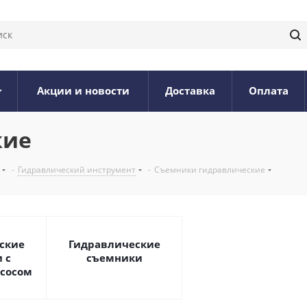
Акции и новости
Доставка
Оплата
кие
-
Гидравлический инструмент
-
Съемники гидравлические
ские
Гидравлические
 с
съемники
сосом