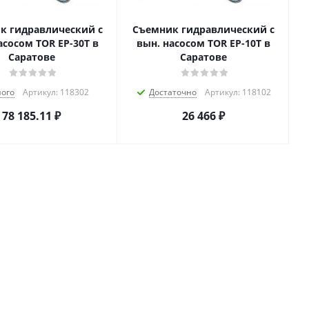
к гидравлический с
Съемник гидравлический с
сом TOR EP-30T в
вын. насосом TOR EP-10T в
Саратове
Саратове
ого
Артикул: 118302
Достаточно
Артикул: 118102
78 185.11
₽
26 466
₽