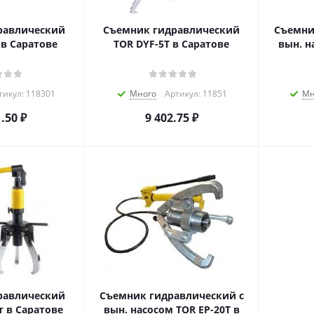
равлический
Съемник гидравлический
Съемни
 в Саратове
TOR DYF-5T в Саратове
вын. насо
тикул: 118301
Много
Артикул: 11851
Мн
1.50
₽
9 402.75
₽
равлический
Съемник гидравлический с
т в Саратове
вын. насосом TOR EP-20T в