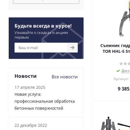
HHL-20F
HHL-20S
HHL-30
HHL-30F
Будьте всегда в курсе!
HHL-5
Узнавайте о скидках и акциях
HHL-50
первым
HHL-50F
Съемник гид
HHL-5F
TOR HHL-5 5т
HHL-5S
Дост
Новости
Все новости
Артикул:
17 апреля 2025
9 385
Новая услуга:
профессиональная обработка
бетонных поверхностей
22 декабря 2022