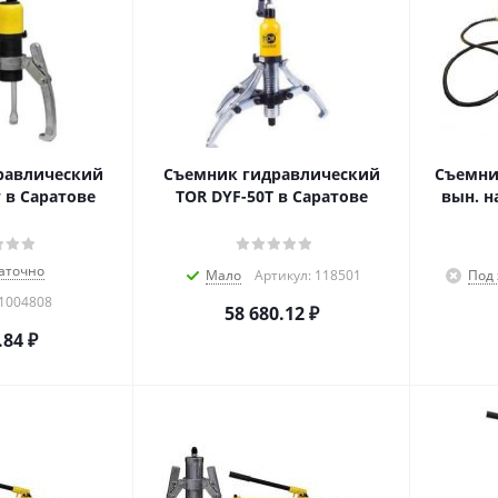
равлический
Съемник гидравлический
Съемни
 в Саратове
TOR DYF-50T в Саратове
вын. насо
аточно
Мало
Артикул: 118501
Под 
 1004808
58 680.12
₽
.84
₽