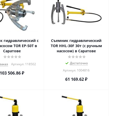
к гидравлический с
Съемник гидравлический
сом TOR EP-50T в
TOR HHL-30F 30т (с ручным
Саратове
насосом) в Саратове
Достаточно
заказ
Артикул: 118502
Артикул: 1004816
103 506.86
₽
61 169.62
₽