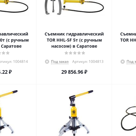
равлический
Съемник гидравлический
Съемн
0т (с ручным
TOR HHL-5F 5т (с ручным
TOR HH
 Саратове
насосом) в Саратове
ртикул: 1004814
Под заказ
Артикул: 1004813
Под 
5.22
₽
29 856.96
₽